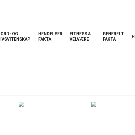
JORD- OG
HENDELSER
FITNESS &
GENERELT
H
LIVSVITENSKAP
FAKTA
VELVÆRE
FAKTA
dex
Fysikk
Fakta
a om Fysikk