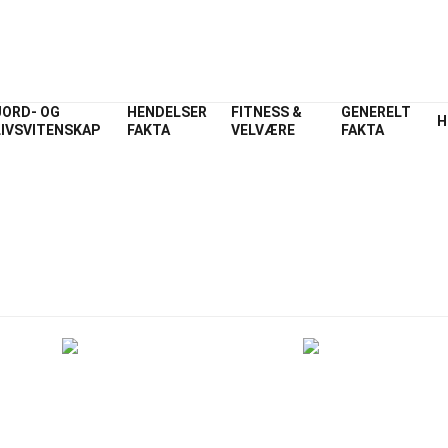
JORD- OG
HENDELSER
FITNESS &
GENERELT
H
LIVSVITENSKAP
FAKTA
VELVÆRE
FAKTA
dex
Kjemi
Fakta
ta om Kjemi