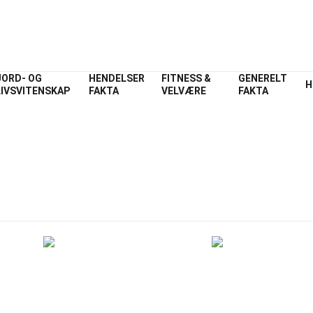
JORD- OG
HENDELSER
FITNESS &
GENERELT
H
LIVSVITENSKAP
FAKTA
VELVÆRE
FAKTA
ex
Religion
Fakta
 om Religion