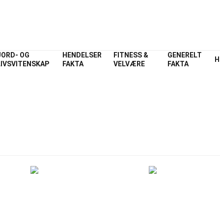
JORD- OG
HENDELSER
FITNESS &
GENERELT
H
LIVSVITENSKAP
FAKTA
VELVÆRE
FAKTA
Jordvitenskap
Fakta
m Jordvitenskap