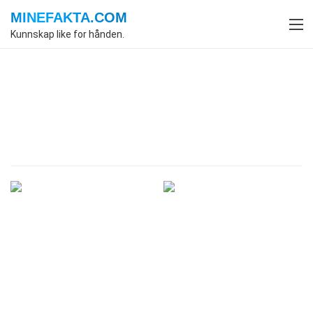
MINEFAKTA
.COM
Kunnskap like for hånden.
Index
Samfunnsvitenskap
Fakta
Fakta om Samfunnsvitenskap