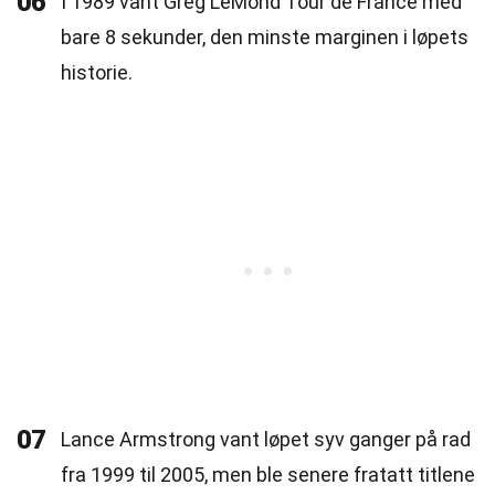
06
I 1989 vant Greg LeMond Tour de France med
bare 8 sekunder, den minste marginen i løpets
historie.
07
Lance Armstrong vant løpet syv ganger på rad
fra 1999 til 2005, men ble senere fratatt titlene