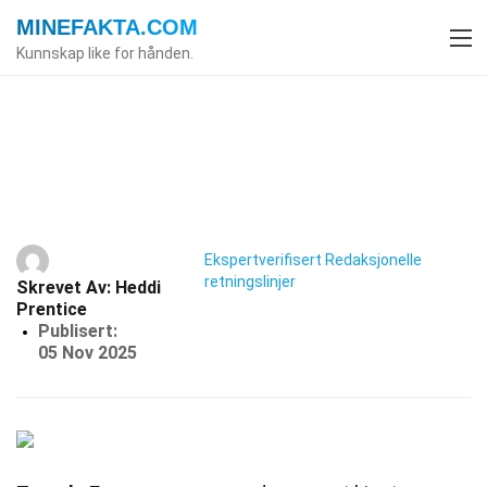
MINEFAKTA
.COM
Kunnskap like for hånden.
Index
Hendelser
Fakta
25 Fakta Om Tour De France
Ekspertverifisert
Redaksjonelle
retningslinjer
Skrevet Av:
Heddi
Prentice
Publisert:
05 Nov 2025