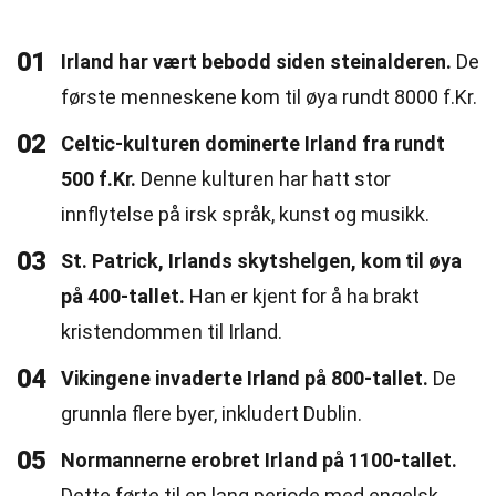
01
Irland har vært bebodd siden steinalderen.
De
første menneskene kom til øya rundt 8000 f.Kr.
02
Celtic-kulturen dominerte Irland fra rundt
500 f.Kr.
Denne kulturen har hatt stor
innflytelse på irsk språk, kunst og musikk.
03
St. Patrick, Irlands skytshelgen, kom til øya
på 400-tallet.
Han er kjent for å ha brakt
kristendommen til Irland.
04
Vikingene invaderte Irland på 800-tallet.
De
grunnla flere byer, inkludert Dublin.
05
Normannerne erobret Irland på 1100-tallet.
Dette førte til en lang periode med engelsk