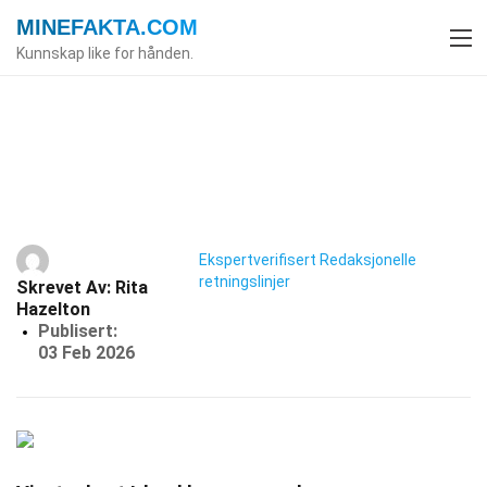
MINEFAKTA
.COM
Kunnskap like for hånden.
Index
Land
Fakta
26 Fakta Om Irland
Ekspertverifisert
Redaksjonelle
retningslinjer
Skrevet Av:
Rita
Hazelton
Publisert:
03 Feb 2026