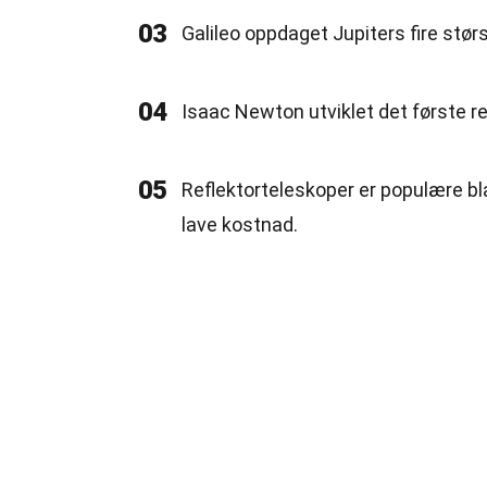
03
Galileo oppdaget Jupiters fire stø
04
Isaac Newton utviklet det første ref
05
Reflektorteleskoper er populære b
lave kostnad.