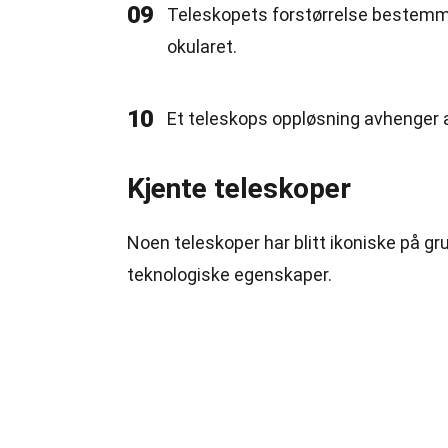
09
Teleskopets forstørrelse bestemme
okularet.
10
Et teleskops oppløsning avhenger av
Kjente teleskoper
Noen teleskoper har blitt ikoniske på g
teknologiske egenskaper.