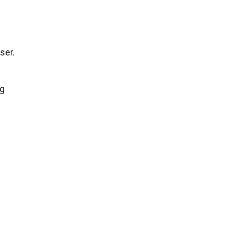
ser.
og