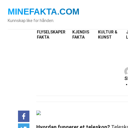
MINEFAKTA
.COM
Kunnskap like for hånden.
FLYSELSKAPER
KJENDIS
KULTUR &
FAKTA
FAKTA
KUNST
S
Hvordan fungerer et teleskop?
Telesko