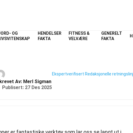
JORD- OG
HENDELSER
FITNESS &
GENERELT
H
LIVSVITENSKAP
FAKTA
VELVÆRE
FAKTA
Index
Universet
Fakta
39 Fakta Om Teleskop
Ekspertverifisert
Redaksjonelle retningslin
krevet Av:
Merl Sigman
Publisert:
27 Des 2025
per er fantastiske verktøy som lar oss se langt ut i