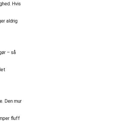
ighed. Hvis
er aldrig
gør – så
det
re. Den mur
mper fluff