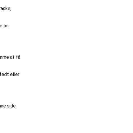
raske,
e os.
nemme at få
fedt eller
nne side.