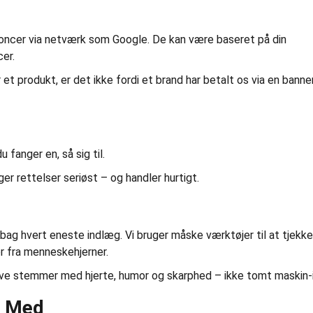
noncer via netværk som Google. De kan være baseret på din
cer.
er et produkt, er det ikke fordi et brand har betalt os via en bann
u fanger en, så sig til.
er rettelser seriøst – og handler hurtigt.
år bag hvert eneste indlæg. Vi bruger måske værktøjer til at tjekke
 fra menneskehjerner.
 have stemmer med hjerte, humor og skarphed – ikke tomt maskin-
l Med