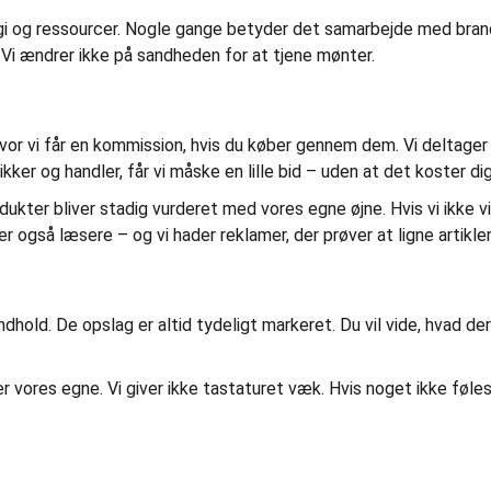
ergi og ressourcer. Nogle gange betyder det samarbejde med bran
 Vi ændrer ikke på sandheden for at tjene mønter.
 hvor vi får en kommission, hvis du køber gennem dem. Vi deltager i
r og handler, får vi måske en lille bid – uden at det koster dig
dukter bliver stadig vurderet med vores egne øjne. Hvis vi ikke vi
i er også læsere – og vi hader reklamer, der prøver at ligne artikler
hold. De opslag er altid tydeligt markeret. Du vil vide, hvad der
r vores egne. Vi giver ikke tastaturet væk. Hvis noget ikke føles 