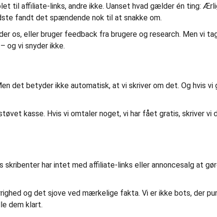
et til affiliate-links, andre ikke. Uanset hvad gælder én ting: Ærl
mindste fandt det spændende nok til at snakke om.
er os, eller bruger feedback fra brugere og research. Men vi tag
– og vi snyder ikke.
n det betyder ikke automatisk, at vi skriver om det. Og hvis vi 
støvet kasse. Hvis vi omtaler noget, vi har fået gratis, skriver vi 
skribenter har intet med affiliate-links eller annoncesalg at gø
righed og det sjove ved mærkelige fakta. Vi er ikke bots, der pu
le dem klart.