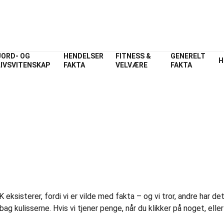
JORD- OG
HENDELSER
FITNESS &
GENERELT
H
LIVSVITENSKAP
FAKTA
VELVÆRE
FAKTA
e
Disclosure Policy
eksisterer, fordi vi er vilde med fakta – og vi tror, andre har de
 kulisserne. Hvis vi tjener penge, når du klikker på noget, eller 